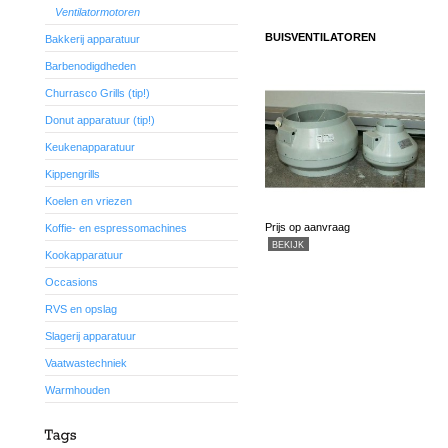
Ventilatormotoren
BUISVENTILATOREN
Bakkerij apparatuur
Barbenodigdheden
Churrasco Grills (tip!)
Donut apparatuur (tip!)
Keukenapparatuur
Kippengrills
Koelen en vriezen
Prijs op aanvraag
Koffie- en espressomachines
BEKIJK
Kookapparatuur
Occasions
RVS en opslag
Slagerij apparatuur
Vaatwastechniek
Warmhouden