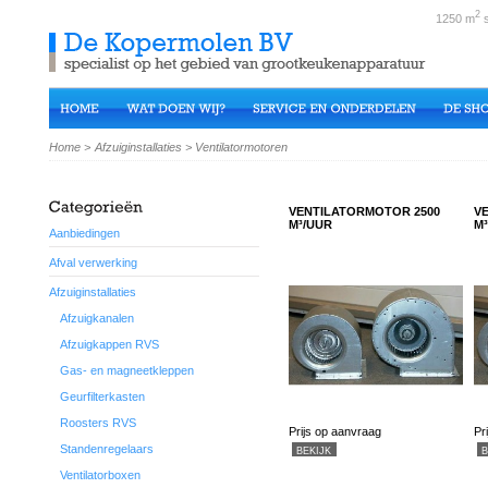
2
1250 m
s
Home
>
Afzuiginstallaties
>
Ventilatormotoren
VENTILATORMOTOR 2500
V
M³/UUR
M
Aanbiedingen
Afval verwerking
Afzuiginstallaties
Afzuigkanalen
Afzuigkappen RVS
Gas- en magneetkleppen
Geurfilterkasten
Roosters RVS
Prijs op aanvraag
Pr
Standenregelaars
BEKIJK
B
Ventilatorboxen