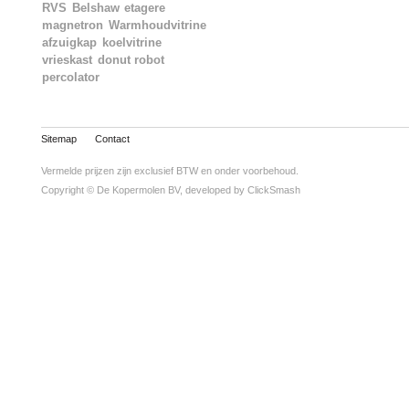
RVS
Belshaw
etagere
magnetron
Warmhoudvitrine
afzuigkap
koelvitrine
vrieskast
donut robot
percolator
Sitemap
Contact
Vermelde prijzen zijn exclusief BTW en onder voorbehoud.
Copyright © De Kopermolen BV, developed by
ClickSmash