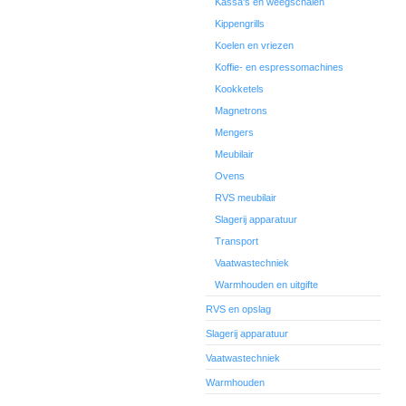
Kassa's en weegschalen
Kippengrills
Koelen en vriezen
Koffie- en espressomachines
Kookketels
Magnetrons
Mengers
Meubilair
Ovens
RVS meubilair
Slagerij apparatuur
Transport
Vaatwastechniek
Warmhouden en uitgifte
RVS en opslag
Slagerij apparatuur
Vaatwastechniek
Warmhouden