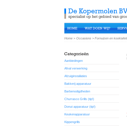
Home
>
Occasions
>
Fornuizen en kooktafel
Aanbiedingen
Afval verwerking
Afzuiginstallaties
Bakkerij apparatuur
Barbenodigdheden
Churrasco Grills (tip!)
Donut apparatuur (tip!)
Keukenapparatuur
Kippengrills