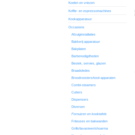
Koelen en vriezen
Koffie- en espressomachines
Kookapparatuur
Occasions
Afzuiginstallaties
Bakkerij apparatuur
Bakplaten
Barbenodigdheden
Bestek, servies, glazen
Braadsledes
Broodroosters/tosti-apparaten
Combi-steamers
Cutters
Dispensers
Diversen
Fornuizen en kooktafels
Friteuses en bakwanden
Grills/lavasteen/shoarma