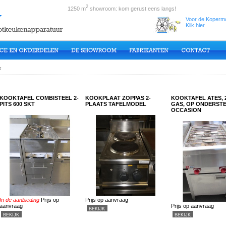
2
1250 m
showroom: kom gerust eens langs!
Voor de Kopermo
Klik hier
s
KOOKTAFEL COMBISTEEL 2-
KOOKPLAAT ZOPPAS 2-
KOOKTAFEL ATES, 2
PITS 600 SKT
PLAATS TAFELMODEL
GAS, OP ONDERSTE
OCCASION
In de aanbieding
Prijs op
Prijs op aanvraag
aanvraag
Prijs op aanvraag
BEKIJK
BEKIJK
BEKIJK