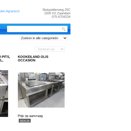
Sluispolderweg 25C
len Agrarisch
1505 HJ Zaandam
075-6704234
-PITS,
KOOKEILAND OLIS
L,
OCCASION
Prijs op aanvraag
BEKIJK