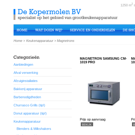
2
1250 m
s
Home
>
Keukenapparatuur
>
Magnetrons
MAGNETRON SAMSUNG CM-
M
1019 PRO
10
Aanbiedingen
Afval verwerking
Afzuiginstallaties
Bakkerij apparatuur
Barbenodigdheden
Churrasco Grills (tip!)
Donut apparatuur (tip!)
Prijs op aanvraag
Pr
Keukenapparatuur
BEKIJK
B
Blenders & Milkshakers