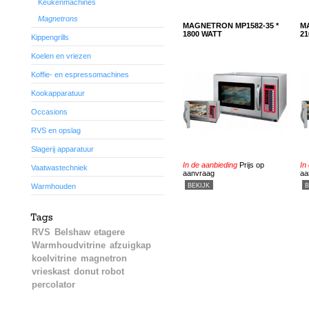
Keukenmachines
Magnetrons
MAGNETRON MP1582-35 *
M
1800 WATT
21
Kippengrills
Koelen en vriezen
Koffie- en espressomachines
Kookapparatuur
Occasions
RVS en opslag
Slagerij apparatuur
In de aanbieding
Prijs op
In
Vaatwastechniek
aanvraag
aa
BEKIJK
B
Warmhouden
RVS
Belshaw
etagere
Warmhoudvitrine
afzuigkap
koelvitrine
magnetron
vrieskast
donut robot
percolator