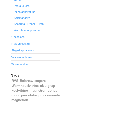
Pastakokers
Pizza apparatuur
Salamanders
Shoarma - Döner - Pitah
Warmhoudapparatuur
Occasions
RVS en opslag
Slagerij apparatuur
Vaatwastechniek
Warmhouden
RVS
Belshaw
etagere
Warmhoudvitrine
afzuigkap
koelvitrine
magnetron
donut
robot
percolator
professionele
magnetron