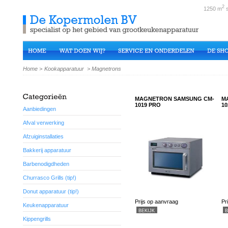
2
1250 m
s
Home
>
Kookapparatuur
>
Magnetrons
MAGNETRON SAMSUNG CM-
M
1019 PRO
10
Aanbiedingen
Afval verwerking
Afzuiginstallaties
Bakkerij apparatuur
Barbenodigdheden
Churrasco Grills (tip!)
Donut apparatuur (tip!)
Prijs op aanvraag
Pr
Keukenapparatuur
BEKIJK
B
Kippengrills