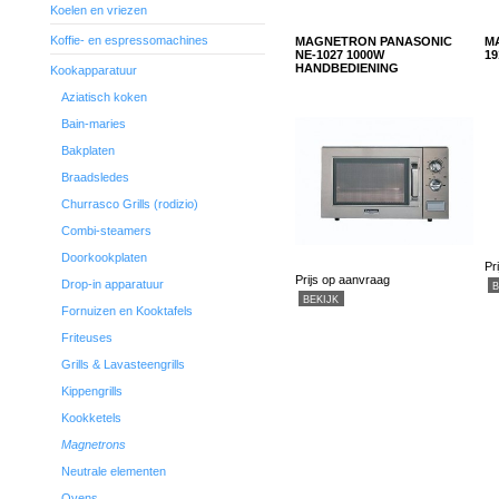
Koelen en vriezen
Koffie- en espressomachines
MAGNETRON PANASONIC
M
NE-1027 1000W
19
HANDBEDIENING
Kookapparatuur
Aziatisch koken
Bain-maries
Bakplaten
Braadsledes
Churrasco Grills (rodizio)
Combi-steamers
Doorkookplaten
Pr
Prijs op aanvraag
Drop-in apparatuur
B
BEKIJK
Fornuizen en Kooktafels
Friteuses
Grills & Lavasteengrills
Kippengrills
Kookketels
Magnetrons
Neutrale elementen
Ovens