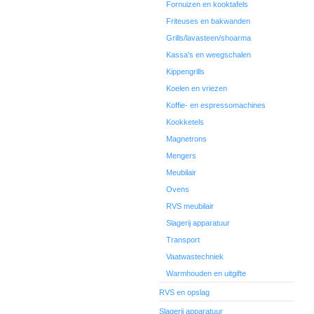
Fornuizen en kooktafels
Friteuses en bakwanden
Grills/lavasteen/shoarma
Kassa's en weegschalen
Kippengrills
Koelen en vriezen
Koffie- en espressomachines
Kookketels
Magnetrons
Mengers
Meubilair
Ovens
RVS meubilair
Slagerij apparatuur
Transport
Vaatwastechniek
Warmhouden en uitgifte
RVS en opslag
Slagerij apparatuur