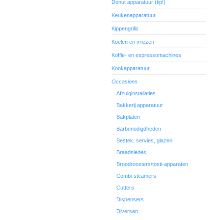
Donut apparatuur (tip!)
Keukenapparatuur
Kippengrills
Koelen en vriezen
Koffie- en espressomachines
Kookapparatuur
Occasions
Afzuiginstallaties
Bakkerij apparatuur
Bakplaten
Barbenodigdheden
Bestek, servies, glazen
Braadsledes
Broodroosters/tosti-apparaten
Combi-steamers
Cutters
Dispensers
Diversen