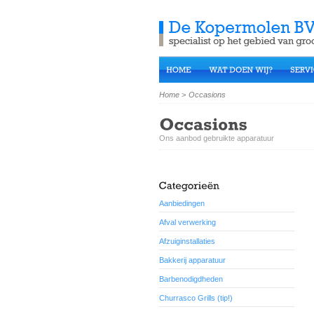
Home
>
Occasions
Ons aanbod gebruikte apparatuur
Aanbiedingen
Afval verwerking
Afzuiginstallaties
Bakkerij apparatuur
Barbenodigdheden
Churrasco Grills (tip!)