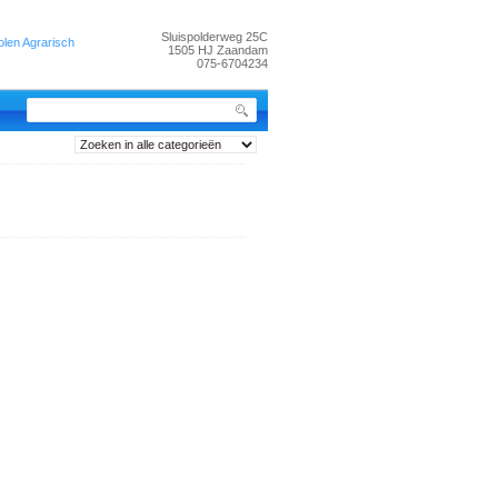
Sluispolderweg 25C
len Agrarisch
1505 HJ Zaandam
075-6704234