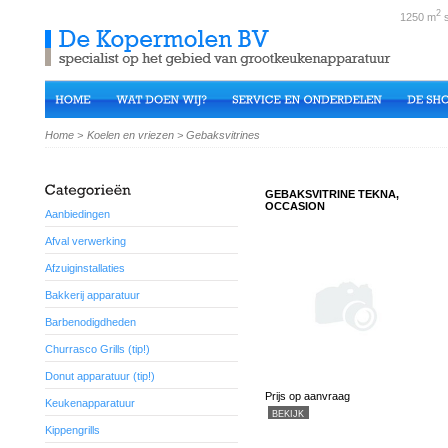
2
1250 m
s
Home
>
Koelen en vriezen
>
Gebaksvitrines
GEBAKSVITRINE TEKNA,
OCCASION
Aanbiedingen
Afval verwerking
Afzuiginstallaties
Bakkerij apparatuur
Barbenodigdheden
Churrasco Grills (tip!)
Donut apparatuur (tip!)
Prijs op aanvraag
Keukenapparatuur
BEKIJK
Kippengrills