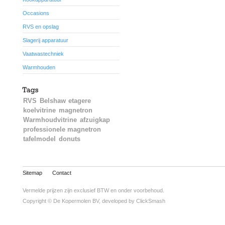
Occasions
RVS en opslag
Slagerij apparatuur
Vaatwastechniek
Warmhouden
RVS
Belshaw
etagere
koelvitrine
magnetron
Warmhoudvitrine
afzuigkap
professionele magnetron
tafelmodel
donuts
Sitemap
Contact
Vermelde prijzen zijn exclusief BTW en onder voorbehoud.
Copyright © De Kopermolen BV, developed by
ClickSmash