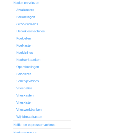
Koelen en vriezen
Afvalkoelers
Barkoelingen
Gebaksvitrines
IJsblokjesmachines
Koelcellen
Koelkasten
Koelvitrines
Koelwerkbanken
Opzetkoelingen
Saladieres
Schepijsvitrines
Vriescellen
Vrieskasten
Vrieskisten
Vrieswerkbanken
Wijnklimaatkasten
Koffie- en espressomachines
Kookapparatuur