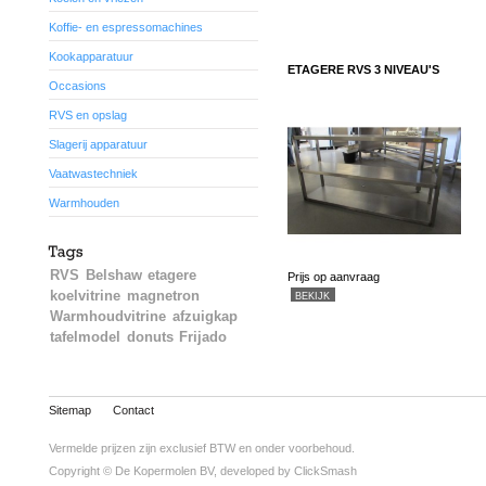
Koffie- en espressomachines
Kookapparatuur
ETAGERE RVS 3 NIVEAU'S
Occasions
RVS en opslag
Slagerij apparatuur
Vaatwastechniek
Warmhouden
RVS
Belshaw
etagere
Prijs op aanvraag
koelvitrine
magnetron
BEKIJK
Warmhoudvitrine
afzuigkap
tafelmodel
donuts
Frijado
Sitemap
Contact
Vermelde prijzen zijn exclusief BTW en onder voorbehoud.
Copyright © De Kopermolen BV, developed by
ClickSmash