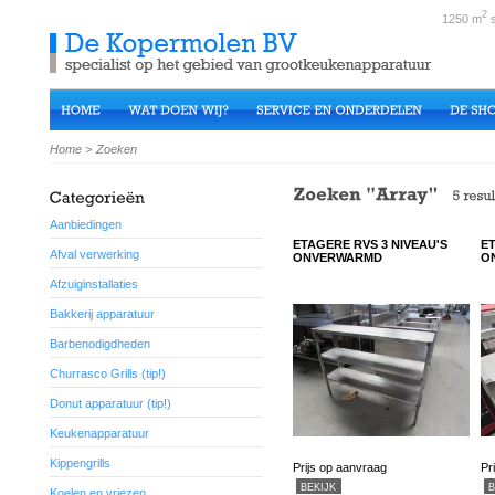
2
1250 m
s
Home
>
Zoeken
Aanbiedingen
ETAGERE RVS 3 NIVEAU'S
ET
Afval verwerking
ONVERWARMD
O
Afzuiginstallaties
Bakkerij apparatuur
Barbenodigdheden
Churrasco Grills (tip!)
Donut apparatuur (tip!)
Keukenapparatuur
Kippengrills
Prijs op aanvraag
Pr
BEKIJK
B
Koelen en vriezen